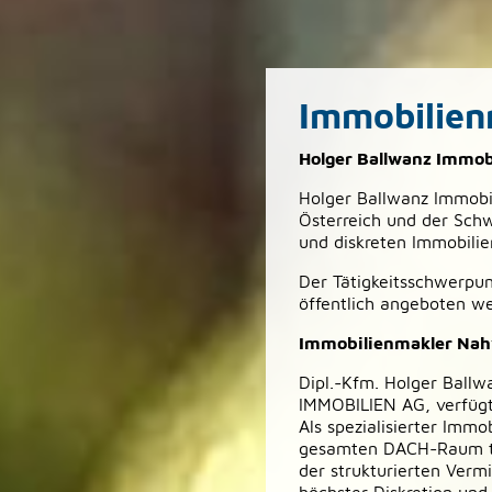
Immobilien
Holger Ballwanz Immob
Holger Ballwanz Immobil
Österreich und der Schw
und diskreten Immobilie
Der Tätigkeitsschwerpu
öffentlich angeboten w
Immobilienmakler Nahv
Dipl.-Kfm. Holger Ballw
IMMOBILIEN AG, verfügt
Als spezialisierter Imm
gesamten DACH-Raum täti
der strukturierten Verm