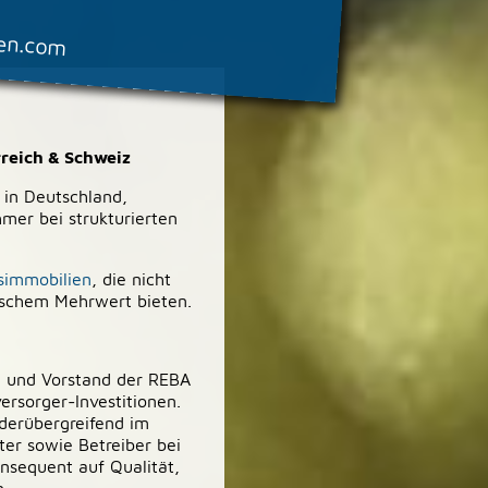
ien.com
reich & Schweiz
 in Deutschland,
mer bei strukturierten
simmobilien
, die nicht
ischem Mehrwert bieten.
in und Vorstand der REBA
rsorger-Investitionen.
nderübergreifend im
er sowie Betreiber bei
onsequent auf Qualität,