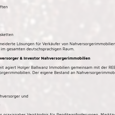
ften
sketten
eiderte Lösungen für Verkäufer von Nahversorgerimmobilien
n im gesamten deutschsprachigen Raum.
ersorger & Investor Nahversorgerimmobilien
eit agiert Holger Ballwanz Immobilien gemeinsam mit der 
sorgerimmobilien. Der eigene Bestand an Nahversorgerimmobil
hversorger und
r
s praxisnahes Verständnis für Renditeanforderungen, Marktzy