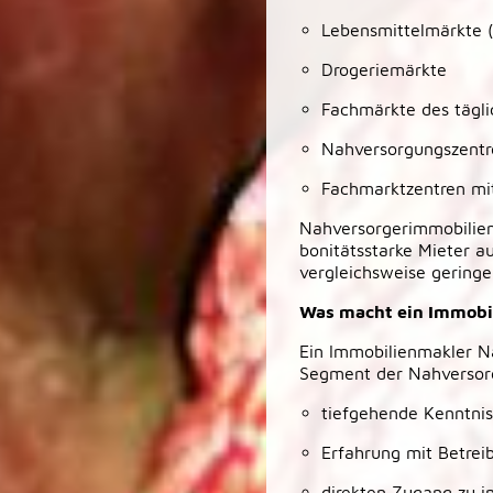
Lebensmittelmärkte 
Drogeriemärkte
Fachmärkte des tägli
Nahversorgungszentr
Fachmarktzentren mi
Nahversorgerimmobilien 
bonitätsstarke Mieter a
vergleichsweise geringe
Was macht ein Immobi
Ein Immobilienmakler Na
Segment der Nahversorg
tiefgehende Kenntnis
Erfahrung mit Betrei
direkten Zugang zu i