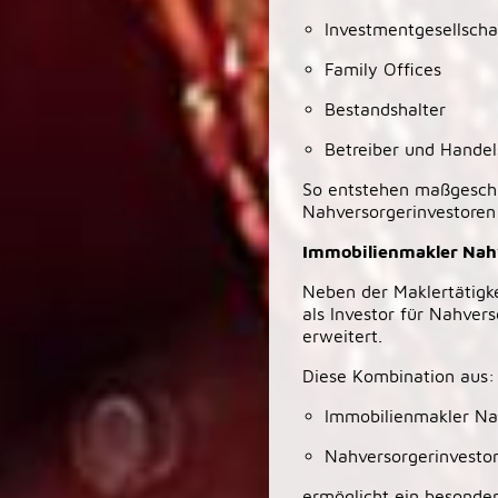
Investmentgesellscha
Family Offices
Bestandshalter
Betreiber und Handel
So entstehen maßgeschn
Nahversorgerinvestore
Immobilienmakler Nahv
Neben der Maklertätigk
als Investor für Nahver
erweitert.
Diese Kombination aus:
Immobilienmakler Na
Nahversorgerinvesto
ermöglicht ein besonder