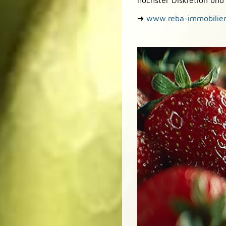
höchster Diskretion und
➜
www.reba-immobilie