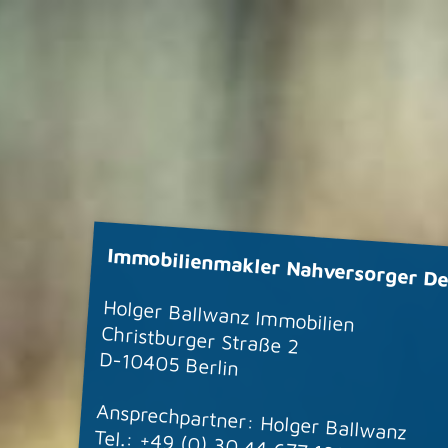
Immobilienmakler Nahversorger Deu
Holger Ballwanz Immobilien
Christburger Straße 2
D-10405 Berlin
Ansprechpartner: Holger Ballwanz
Tel.:
+49 (0) 30 44 677 188