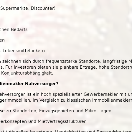
(Supermärkte, Discounter)
chen Bedarfs
en
t Lebensmittelankern
zeichnen sich durch frequenzstarke Standorte, langfristige 
us. Für Investoren bieten sie planbare Erträge, hohe Standort
 Konjunkturabhängigkeit.
lienmakler Nahversorger?
hversorger ist ein hoch spezialisierter Gewerbemakler mit 
erimmobilien. Im Vergleich zu klassischen Immobilienmaklern
se zu Standorten, Einzugsgebieten und Mikro-Lagen
berkonzepten und Mietvertragsstrukturen
nstitutionellen Investoren, Handelsketten und Bestandshaltern