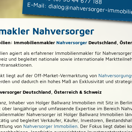
E-Mail:
dialog@nahversorger-immobil
makler Nahversorger
ilien: Immobilienmakler
Nahversorger
Deutschland, Öster
ien agiert als erfahrener Immobilienmakler für Nahversorger
eiz und begleitet nationale sowie internationale Marktteilneh
ntransaktionen.
nkt liegt auf der Off-Market-Vermarktung von
Nahversorgung
erden und dadurch ein hohes Maß an Exklusivität und strateg
ersorger Deutschland, Österreich & Schweiz
anz, Inhaber von Holger Ballwanz Immobilien mit Sitz in Berl
 über langjährige und umfassende Expertise im Bereich Nahve
obilienmakler Nahversorger ist Holger Ballwanz Immobilien lä
g und begleitet Verkäufer, Käufer, Investoren, Bestandshalt
ittlung von
Nahversorger Immobilien
. Der Fokus liegt dabei k