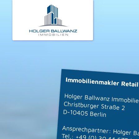
Immobilienmakler Retail
Holger Ballwanz Immobili
Christburger Straße 2
D-10405 Berlin
Ansprechpartner: Holger B
Tel.:
+49 (0) 30 44 677 18