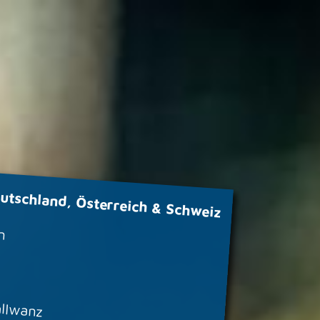
utschland, Österreich & Schweiz
n
allwanz