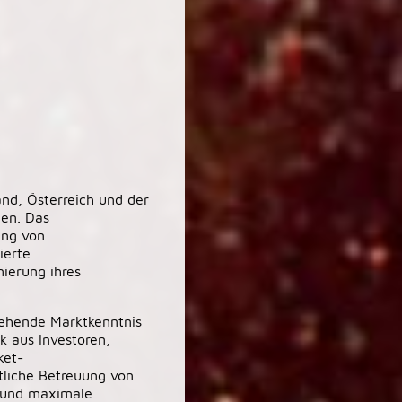
and, Österreich und der
ien. Das
ung von
ierte
ierung ihres
gehende Marktkenntnis
k aus Investoren,
ket-
tliche Betreuung von
e und maximale