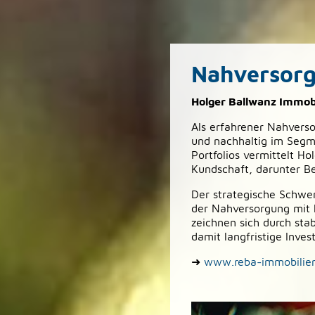
Nahversorg
Holger Ballwanz Immob
Als erfahrener Nahvers
und nachhaltig im Segm
Portfolios vermittelt Ho
Kundschaft, darunter Be
Der strategische Schwer
der Nahversorgung mit h
zeichnen sich durch sta
damit langfristige Invest
➜
www.reba-immobilie