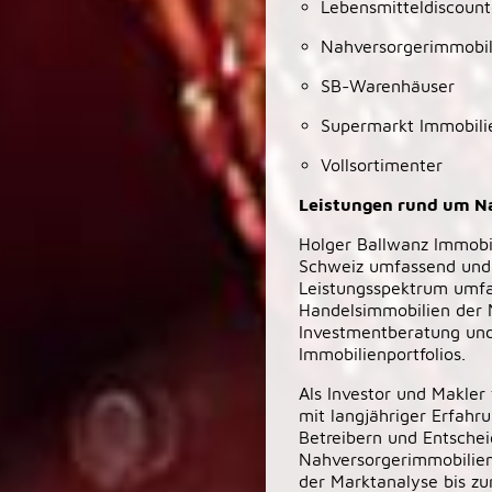
Lebensmitteldiscount
Nahversorgerimmobil
SB-Warenhäuser
Supermarkt Immobili
Vollsortimenter
Leistungen rund um N
Holger Ballwanz Immobil
Schweiz umfassend und 
Leistungsspektrum umfa
Handelsimmobilien der 
Investmentberatung und
Immobilienportfolios.
Als Investor und Makler
mit langjähriger Erfahr
Betreibern und Entsche
Nahversorgerimmobilien.
der Marktanalyse bis z