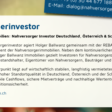
+49 (0) 30 44 677 18
E-Mail:
dialog@nahversorg
erinvestor
ilien: Nahversorger Investor Deutschland, Österreich & S
orgerinvestor agiert Holger Ballwanz gemeinsam mit der RE
ent der Nahversorgerimmobilien. Neben dem kontinuierliche
lger Ballwanz Immobilien gezielt Investoren für Nahversorgero
standshalter, Eigentümer von Nahversorgern, Bauträger und 
punkt liegt auf wirtschaftlich stabilen, langfristig vermiete
oher Standortqualität in Deutschland, Österreich und der Sc
bile Cashflows, sichere Mietverträge und nachhaltige Werten
itionssicherheit.
n.ch