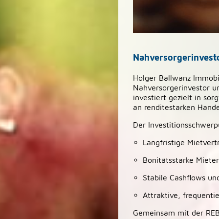
Nahversorgerinvesto
Holger Ballwanz Immobi
Nahversorgerinvestor u
investiert gezielt in so
an renditestarken Hande
Der Investitionsschwerp
Langfristige Mietvert
Bonitätsstarke Mieter
Stabile Cashflows un
Attraktive, frequent
Gemeinsam mit der REB