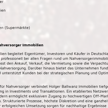
er
ien
en (Supermärkte)
ahversorger Immobilien
ien begleitet Eigentümer, Investoren und Käufer in Deutschl
professionell bei allen Fragen rund um Nahversorgerimmobil
sst den Ankauf, Verkauf, die Vermietung sowie die Verpacht
Nahversorgung. Darüber hinaus bietet das Unternehmen fund
 unterstützt Kunden bei der strategischen Planung und Optim
 für Nahversorger verbindet Holger Ballwanz Immobilien tief
ung in Investments und Transaktionen. Ein etabliertes Netzwer
idern ermöglicht exklusiven Zugang zu hochwertigen Off-Mar
 Strukturierte Prozesse, höchste Diskretion und eine ganzhei
ur erfolgreichen Umsetzung sorgen für nachhaltige Ergebniss