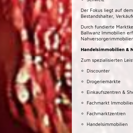
Der Fokus liegt auf de
Bestandshalter, Verkäufe
Durch fundierte Marktke
Ballwanz Immobilien erf
Nahversorgerimmobilien
Handelsimmobilien & 
Zum spezialisierten Le
Discounter
Drogeriemärkte
Einkaufszentren & Sh
Fachmarkt Immobilie
Fachmarktzentren
Handelsimmobilien